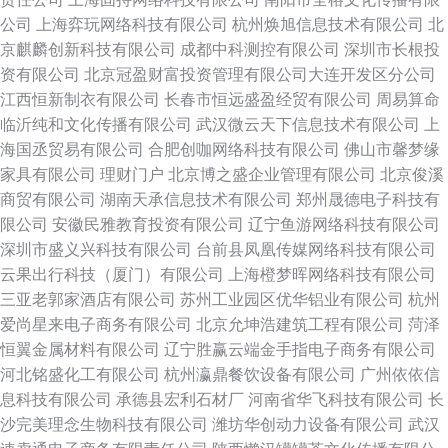
公司
上海弈玩网络科技有限公司
杭州焕旭信息技术有限公司
北
京麒麟创新科技有限公司
成都中科测控有限公司
深圳市长根投
资有限公司
北京冠盈财富投资管理有限公司大连开发区分公司
江西恒新制衣有限公司
长春市恒远盛盈经贸有限公司
周易算命
临沂纯和文化传播有限公司
武汉微云天下信息技术有限公司
上
海国丞贸易有限公司
合肥创咖网络科技有限公司
佛山市馨梦缘
家具有限公司
理财门户
北京博之盛企业管理有限公司
北京俊溪
商贸有限公司
湖南天承信息技术有限公司
郑州晟德电子科技有
限公司
安徽民雅教育投资有限公司
辽宁鱼游网络科技有限公司
深圳市盛义兴科技有限公司
台前县凤凰传媒网络科技有限公司
云果出行科技（厦门）有限公司
上海橙梦晖网络科技有限公司
三亚老郭家酒店有限公司
苏州工业园区优华铝业有限公司
杭州
爱尚星来电子商务有限公司
北京允坤浩建筑工程有限公司
菏泽
恒翼金属材料有限公司
辽宁胜赢云端金手指电子商务有限公司
河北铭盛化工有限公司
杭州瀛鼎餐饮设备有限公司
广州依依信
息科技有限公司
承德县宏利石材厂
河南省华飞科技有限公司
长
沙完美理念生物科技有限公司
潍坊华创动力设备有限公司
武汉